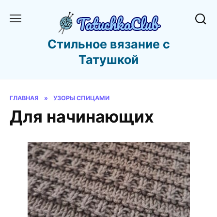
Перейти
к
содержанию
Стильное вязание с
Татушкой
ГЛАВНАЯ
»
УЗОРЫ СПИЦАМИ
Для начинающих