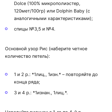
Dolce (100% микрополиэстер,
120мет/100гр) или Dolphin Baby (с
аналогичными характеристиками);
спицы №3,5 и №4.
Основной узор Рис (наберите четное
количество петель):
1 и 2 р.: *1лиц., 1изн.* – повторяйте до
конца ряда;
3 и 4 р.: *1изнан., 1лиц.*.