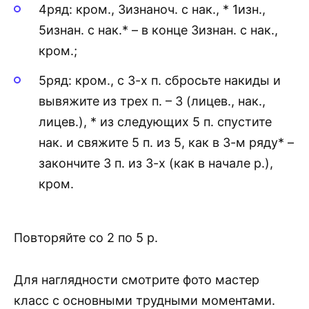
4ряд: кром., 3изнаноч. с нак., * 1изн.,
5изнан. с нак.* – в конце 3изнан. с нак.,
кром.;
5ряд: кром., с 3-х п. сбросьте накиды и
вывяжите из трех п. – 3 (лицев., нак.,
лицев.), * из следующих 5 п. спустите
нак. и свяжите 5 п. из 5, как в 3-м ряду* –
закончите 3 п. из 3-х (как в начале р.),
кром.
Повторяйте со 2 по 5 р.
Для наглядности смотрите фото мастер
класс с основными трудными моментами.