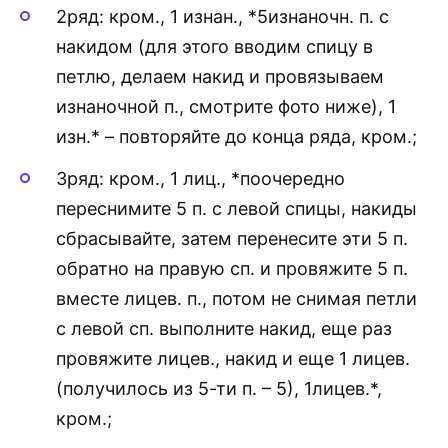
2ряд: кром., 1 изнан., *5изнаночн. п. с
накидом (для этого вводим спицу в
петлю, делаем накид и провязываем
изнаночной п., смотрите фото ниже), 1
изн.* – повторяйте до конца ряда, кром.;
3ряд: кром., 1 лиц., *поочередно
переснимите 5 п. с левой спицы, накиды
сбрасывайте, затем перенесите эти 5 п.
обратно на правую сп. и провяжите 5 п.
вместе лицев. п., потом не снимая петли
с левой сп. выполните накид, еще раз
провяжите лицев., накид и еще 1 лицев.
(получилось из 5-ти п. – 5), 1лицев.*,
кром.;